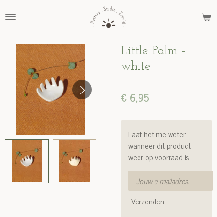
Ga
direct
naar
de
Little Palm -
hoofdinhoud
white
€ 6,95
Laat het me weten
wanneer dit product
weer op voorraad is.
Verzenden